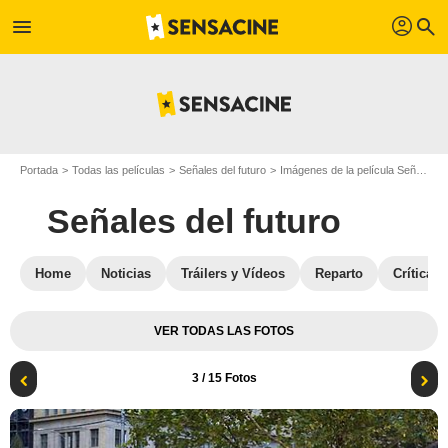
profil
menu
search
Portada
Todas las películas
Señales del futuro
Imágenes de la película Señales del futuro
Señales del futuro
Home
Noticias
Tráilers y Vídeos
Reparto
Críticas
VER TODAS LAS FOTOS
3
/ 15 Fotos