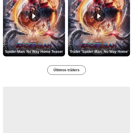
Spider-Man: No Way Home Teaser
Tráiler 'Spider-Man: No Way Home'
Últimos tráilers