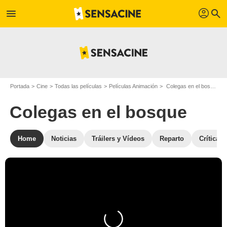
profil
menu
search
Portada
Cine
Todas las películas
Películas Animación
Colegas en el bosque
Colegas en el bosque
Home
Noticias
Tráilers y Vídeos
Reparto
Críticas