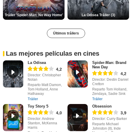
Tráiler 'Spider-Man: No Way Home'
La Odisea Tráiler (3)
Últimos tráilers
Las mejores películas en cines
La Odisea
Spider-Man: Brand
New Day
4,2
4,2
Director: Christopher
Nolan
Director: Destin Daniel
Cretton
Reparto Matt Damon,
Tom Holland, Anne
Reparto Tom Holland,
Hathaway
Zendaya, Sadie Sink
Tráiler
Tráiler
Toy Story 5
Obsession
4,0
3,9
Director: Andrew
Director: Curry Barker
Stanton, McKenna
Reparto Michael
Harris
Johnston (II), Inde