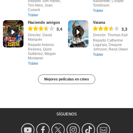
Reparto Tom Hanks,
Navarrette, Cooper
Tim Allen, Joan
Tomlinson
Cusack
Tráiler
Tráiler
Haciendo amigos
Vaiana
3,4
3,3
Director: David
Director: Thomas Kail
Marqués
Reparto Catherine
Reparto Antonio
Laga'aia, Dwayne
Resines, Quim
Johnson, Rena Owen
Gutiérrez, Megan
Tráiler
Montaner
Tráiler
Mejores películas en cines
SÍGUENOS