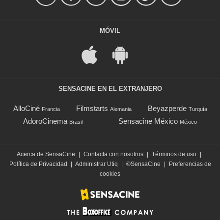
MÓVIL
SENSACINE EN EL EXTRANJERO
AlloCiné
Filmstarts
Beyazperde
Francia
Alemania
Turquía
AdoroCinema
Sensacine México
Brasil
México
Acerca de SensaCine
|
Contacta con nosotros
|
Términos de uso
|
Política de Privacidad
|
Administrar Utiq
|
©SensaCine
|
Preferencias de
cookies