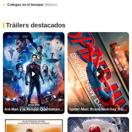
Colegas en el bosque
(Méjico)
Tráilers destacados
Ant-Man y la Avispa: Quantumanía Tráiler (2)
Spider-Man: Brand New Day Tráiler (3)