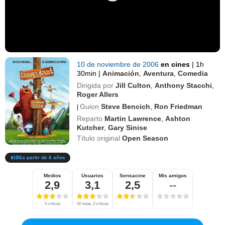
10 de noviembre de 2006
en cines
|
1h
30min
|
Animación
,
Aventura
,
Comedia
Dirigida por
Jill Culton
,
Anthony Stacchi
,
Roger Allers
Guion
Steve Bencich
,
Ron Friedman
|
Reparto
Martin Lawrence
,
Ashton
Kutcher
,
Gary Sinise
Título original
Open Season
a partir de 6 años
Medios
Usuarios
Sensacine
Mis amigos
2,9
3,1
2,5
--
5 críticas
42 notas, 2 críticas