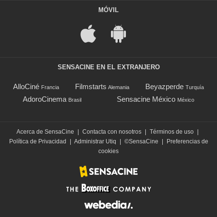
MÓVIL
SENSACINE EN EL EXTRANJERO
AlloCiné
Filmstarts
Beyazperde
Francia
Alemania
Turquía
AdoroCinema
Sensacine México
Brasil
México
Acerca de SensaCine
|
Contacta con nosotros
|
Términos de uso
|
Política de Privacidad
|
Administrar Utiq
|
©SensaCine
|
Preferencias de
cookies