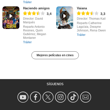
Tráiler
Haciendo amigos
Vaiana
3,4
3,3
Director: David
Director: Thomas Kail
Marqués
Reparto Catherine
Reparto Antonio
Laga'aia, Dwayne
Resines, Quim
Johnson, Rena Owen
Gutiérrez, Megan
Tráiler
Montaner
Tráiler
Mejores películas en cines
SÍGUENOS