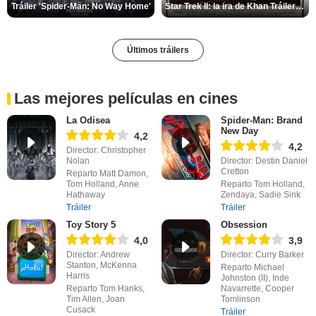
Tráiler 'Spider-Man: No Way Home'
Star Trek II: la ira de Khan Tráiler VO
Últimos tráilers
Las mejores películas en cines
La Odisea
Spider-Man: Brand
New Day
4,2
4,2
Director: Christopher
Nolan
Director: Destin Daniel
Cretton
Reparto Matt Damon,
Tom Holland, Anne
Reparto Tom Holland,
Hathaway
Zendaya, Sadie Sink
Tráiler
Tráiler
Toy Story 5
Obsession
4,0
3,9
Director: Andrew
Director: Curry Barker
Stanton, McKenna
Reparto Michael
Harris
Johnston (II), Inde
Reparto Tom Hanks,
Navarrette, Cooper
Tim Allen, Joan
Tomlinson
Cusack
Tráiler