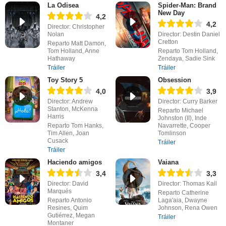
La Odisea
Spider-Man: Brand
New Day
4,2
4,2
Director: Christopher
Nolan
Director: Destin Daniel
Cretton
Reparto Matt Damon,
Tom Holland, Anne
Reparto Tom Holland,
Hathaway
Zendaya, Sadie Sink
Tráiler
Tráiler
Toy Story 5
Obsession
4,0
3,9
Director: Andrew
Director: Curry Barker
Stanton, McKenna
Reparto Michael
Harris
Johnston (II), Inde
Reparto Tom Hanks,
Navarrette, Cooper
Tim Allen, Joan
Tomlinson
Cusack
Tráiler
Tráiler
Haciendo amigos
Vaiana
3,4
3,3
Director: David
Director: Thomas Kail
Marqués
Reparto Catherine
Reparto Antonio
Laga'aia, Dwayne
Resines, Quim
Johnson, Rena Owen
Gutiérrez, Megan
Tráiler
Montaner