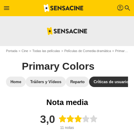
profil
menu
search
Portada
Cine
Todas las películas
Películas de Comedia dramática
Primary Colors
Primary Colors
Home
Tráilers y Vídeos
Reparto
Críticas de usuarios
Nota media
3,0
11 notas