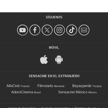
SÍGUENOS
MÓVIL
SENSACINE EN EL EXTRANJERO
AlloCiné
Filmstarts
Beyazperde
Francia
Alemania
Turquía
AdoroCinema
Sensacine México
Brasil
México