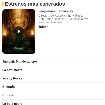
Estrenos más esperados
Vengadores: Doomsday
Director Joe Russo, Anthony Russo
Con Robert Downey Jr., Vanessa Kirby
Película - Aventura
Tráiler
Jumanji: Mundo abierto
La otra madre
Yo soy Rocky
El motín
Cronos
La bola negra