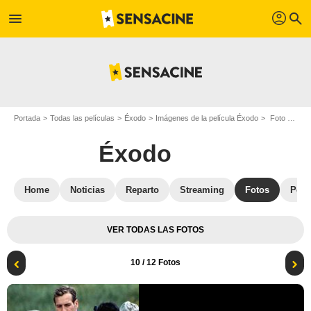
profil
menu
search
Portada
Todas las películas
Éxodo
Imágenes de la película Éxodo
Foto de la película Éxodo - Foto 10
Éxodo
Home
Noticias
Reparto
Streaming
Fotos
Pelí
VER TODAS LAS FOTOS
10
/ 12 Fotos