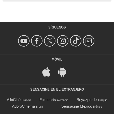
SÍGUENOS
MÓVIL
SENSACINE EN EL EXTRANJERO
AlloCiné
Filmstarts
Beyazperde
Francia
Alemania
Turquía
AdoroCinema
Sensacine México
Brasil
México