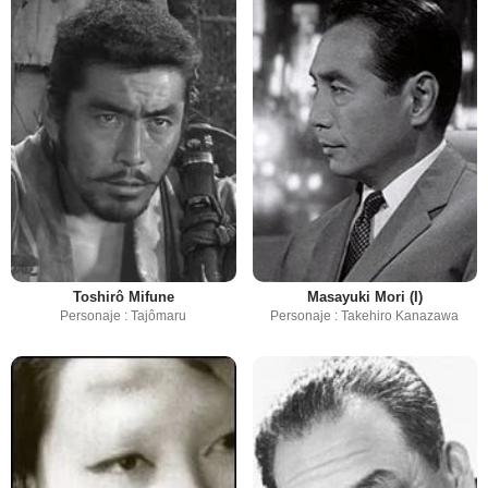
Toshirô Mifune
Masayuki Mori (I)
Personaje : Tajômaru
Personaje : Takehiro Kanazawa