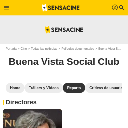
profil
menu
search
Portada
Cine
Todas las películas
Películas documentales
Buena Vista Social Club
Buena Vista Social Club
Home
Tráilers y Vídeos
Reparto
Críticas de usuarios
Directores