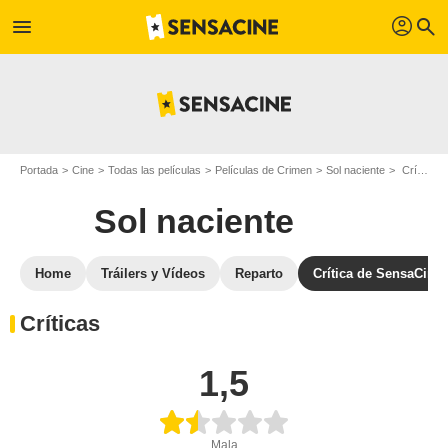
profil
menu
search
Portada
Cine
Todas las películas
Películas de Crimen
Sol naciente
Crítica de SensaCine.com para Sol naciente: Paranoia amarilla
Sol naciente
Home
Tráilers y Vídeos
Reparto
Crítica de SensaCine
Críticas
1,5
Mala