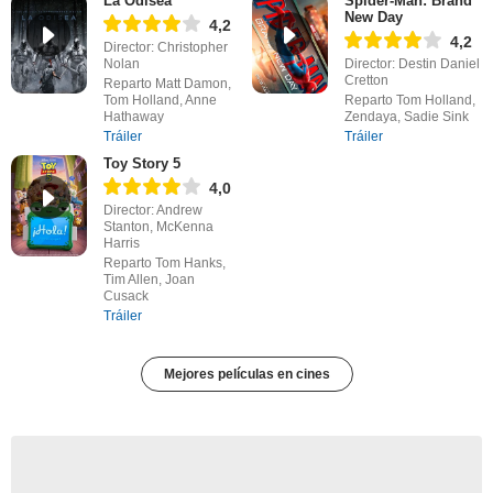
La Odisea
Spider-Man: Brand
New Day
4,2
4,2
Director: Christopher
Nolan
Director: Destin Daniel
Cretton
Reparto Matt Damon,
Tom Holland, Anne
Reparto Tom Holland,
Hathaway
Zendaya, Sadie Sink
Tráiler
Tráiler
Toy Story 5
4,0
Director: Andrew
Stanton, McKenna
Harris
Reparto Tom Hanks,
Tim Allen, Joan
Cusack
Tráiler
Mejores películas en cines