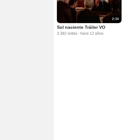
2:34
Sol naciente Tráiler VO
3.382 vistas
-
hace 12 años