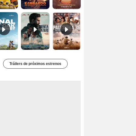
El final de Oak Street Tráiler
Cuentra atrás Tráiler
Palestina 36 Tráiler VOSE
Tráilers de próximos estrenos