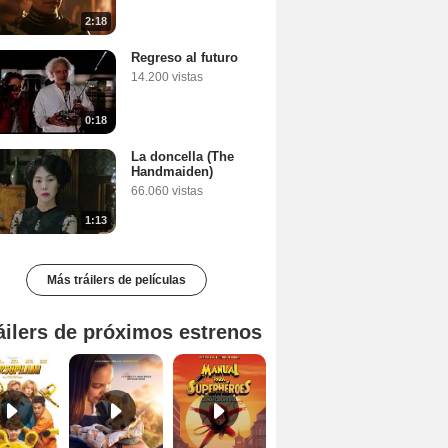
2:18
Regreso al futuro
14.200 vistas
0:18
La doncella (The
Handmaiden)
66.060 vistas
1:13
Más tráilers de películas
áilers de próximos estrenos
Marsupilami Tráiler
Kangaroo: Una aventura en Australia Tráiler
Manual para superhéroes: La máscara roja Tráiler