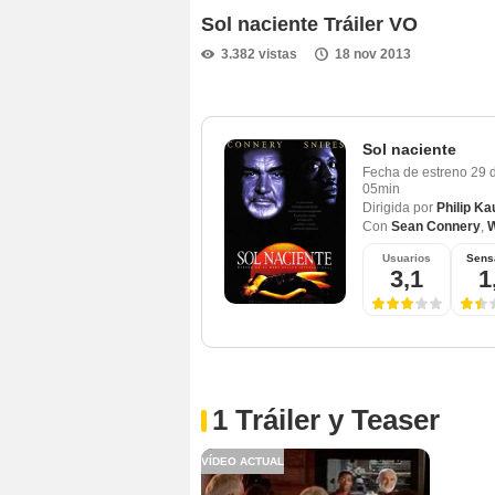
Sol naciente Tráiler VO
3.382 vistas
18 nov 2013
Sol naciente
Fecha de estreno
29 
05min
Dirigida por
Philip K
Con
Sean Connery
,
W
Usuarios
Sens
3,1
1
1 Tráiler y Teaser
VÍDEO ACTUAL