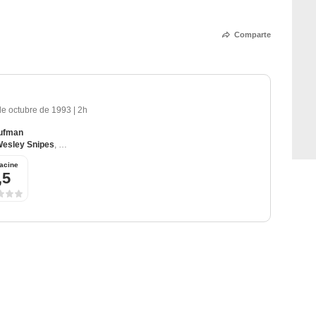
Comparte
de octubre de 1993
|
2h
aufman
esley Snipes
,
Harvey Keitel
,
Clarence Page
,
Cecil Brown
acine
,5