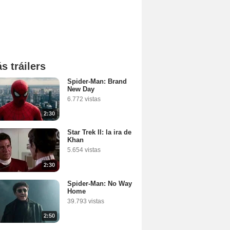
s tráilers
Spider-Man: Brand
New Day
6.772 vistas
2:30
Star Trek II: la ira de
Khan
5.654 vistas
2:30
Spider-Man: No Way
Home
39.793 vistas
2:50