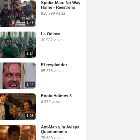
Spider-Man: No Way
Home - Reestreno
810.790 vistas
2:47
La Odisea
20.982 vistas
2:24
El resplandor
85.376 vistas
1:44
Enola Holmes 3
4.333 vistas
1:08
Ant-Man y la Avispa:
Quantumanía
76.880 vistas