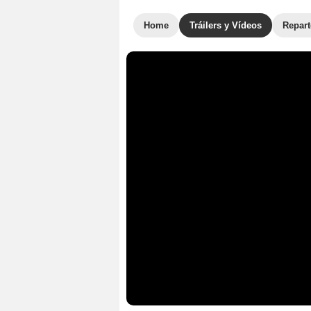
Home
Tráilers y Vídeos
Repar