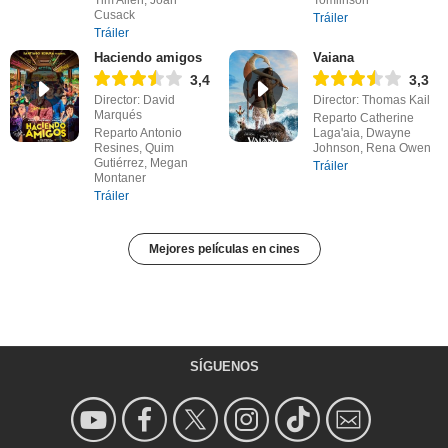
Cusack
Tráiler
Tráiler
Haciendo amigos
Vaiana
3,4
3,3
Director: David
Director: Thomas Kail
Marqués
Reparto Catherine
Reparto Antonio
Laga'aia, Dwayne
Resines, Quim
Johnson, Rena Owen
Gutiérrez, Megan
Tráiler
Montaner
Tráiler
Mejores películas en cines
SÍGUENOS