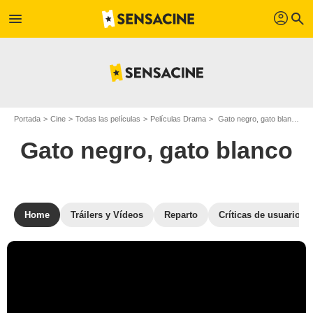
profil
menu
search
Portada
Cine
Todas las películas
Películas Drama
Gato negro, gato blanco
Gato negro, gato blanco
Home
Tráilers y Vídeos
Reparto
Críticas de usuarios