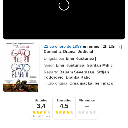
22 de enero de 1999
en cines
|
2h 10min
|
Comedia
,
Drama
,
Judicial
Dirigida por
Emir Kusturica
|
Guion
Emir Kusturica
,
Gordan Mihic
Reparto
Bajram Severdzan
,
Srdjan
Todorovic
,
Branka Katic
Título original
Crna macka, beli macor
Usuarios
Sensacine
Mis amigos
3,4
4,5
--
14 notas, 1 crítica