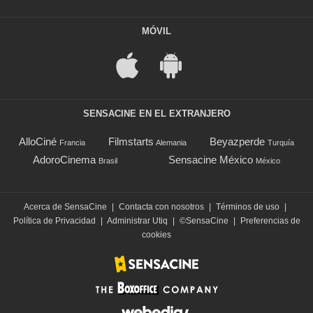
MÓVIL
SENSACINE EN EL EXTRANJERO
AlloCiné
Filmstarts
Beyazperde
Francia
Alemania
Turquía
AdoroCinema
Sensacine México
Brasil
México
Acerca de SensaCine
|
Contacta con nosotros
|
Términos de uso
|
Política de Privacidad
|
Administrar Utiq
|
©SensaCine
|
Preferencias de
cookies