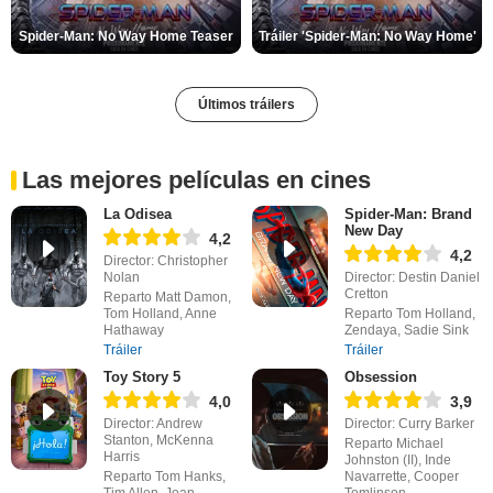
Spider-Man: No Way Home Teaser
Tráiler 'Spider-Man: No Way Home'
Últimos tráilers
Las mejores películas en cines
La Odisea
Spider-Man: Brand
New Day
4,2
4,2
Director: Christopher
Nolan
Director: Destin Daniel
Cretton
Reparto Matt Damon,
Tom Holland, Anne
Reparto Tom Holland,
Hathaway
Zendaya, Sadie Sink
Tráiler
Tráiler
Toy Story 5
Obsession
4,0
3,9
Director: Andrew
Director: Curry Barker
Stanton, McKenna
Reparto Michael
Harris
Johnston (II), Inde
Reparto Tom Hanks,
Navarrette, Cooper
Tim Allen, Joan
Tomlinson