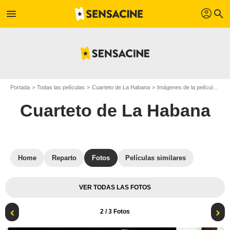
profil
menu
search
Portada
Todas las películas
Cuarteto de La Habana
Imágenes de la película Cuarteto de La Habana
Cuarteto de La Habana
Home
Reparto
Fotos
Películas similares
VER TODAS LAS FOTOS
2
/ 3 Fotos