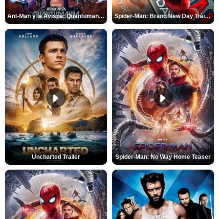
Ant-Man y la Avispa: Quantumanía Tráiler (2)
Spider-Man: Brand New Day Tráiler (3)
Uncharted Trailer
Spider-Man: No Way Home Teaser