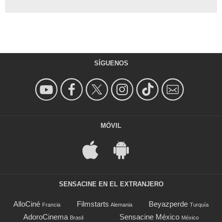
SÍGUENOS
MÓVIL
SENSACINE EN EL EXTRANJERO
AlloCiné
Filmstarts
Beyazperde
Francia
Alemania
Turquía
AdoroCinema
Sensacine México
Brasil
México