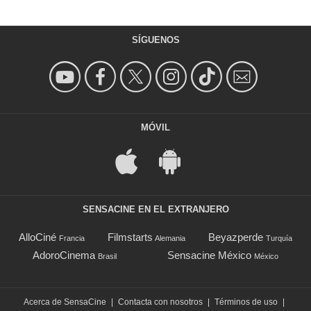
SÍGUENOS
MÓVIL
SENSACINE EN EL EXTRANJERO
AlloCiné
Filmstarts
Beyazperde
Francia
Alemania
Turquía
AdoroCinema
Sensacine México
Brasil
México
Acerca de SensaCine
|
Contacta con nosotros
|
Términos de uso
|