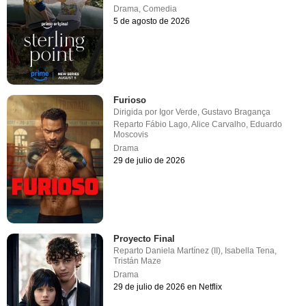
Drama
,
Comedia
5 de agosto de 2026
Furioso
Dirigida por
Igor Verde
,
Gustavo Bragança
Reparto
Fábio Lago
,
Alice Carvalho
,
Eduardo
Moscovis
Drama
29 de julio de 2026
Proyecto Final
Reparto
Daniela Martínez (II)
,
Isabella Tena
,
Tristán Maze
Drama
29 de julio de 2026 en Netflix