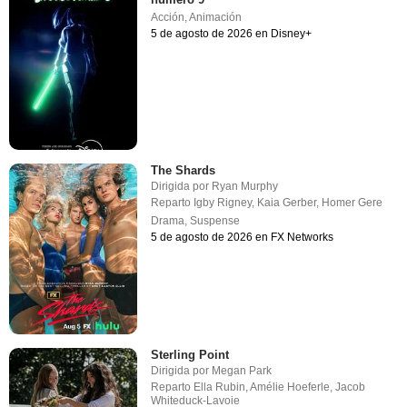
Acción
,
Animación
5 de agosto de 2026 en Disney+
The Shards
Dirigida por
Ryan Murphy
Reparto
Igby Rigney
,
Kaia Gerber
,
Homer Gere
Drama
,
Suspense
5 de agosto de 2026 en FX Networks
Sterling Point
Dirigida por
Megan Park
Reparto
Ella Rubin
,
Amélie Hoeferle
,
Jacob
Whiteduck-Lavoie