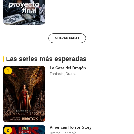
Nuevas series
Las series más esperadas
La Casa del Dragón
1
Fantasía
,
Drama
American Horror Story
2
Drama
,
Fantasía