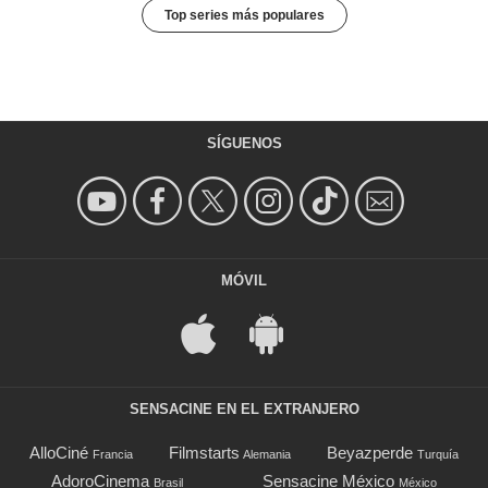
Top series más populares
SÍGUENOS
MÓVIL
SENSACINE EN EL EXTRANJERO
AlloCiné
Filmstarts
Beyazperde
Francia
Alemania
Turquía
AdoroCinema
Sensacine México
Brasil
México