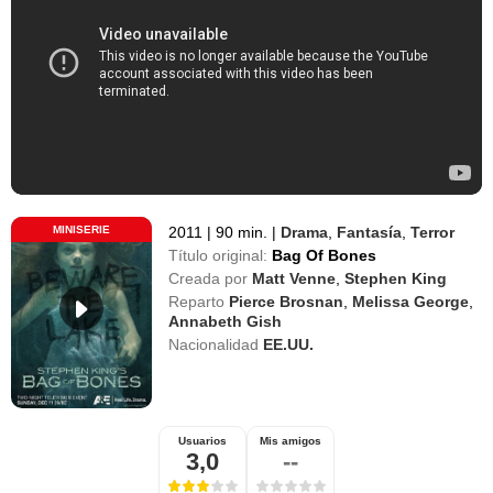
MINISERIE
2011
|
90 min.
|
Drama
,
Fantasía
,
Terror
Título original:
Bag Of Bones
Creada por
Matt Venne
,
Stephen King
Reparto
Pierce Brosnan
,
Melissa George
,
Annabeth Gish
Nacionalidad
EE.UU.
Usuarios
Mis amigos
3,0
--