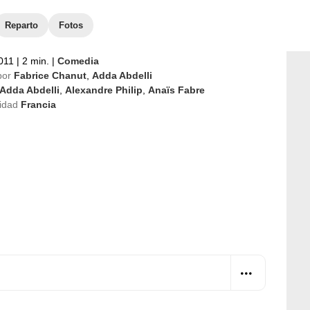
Reparto
Fotos
011
|
2 min.
|
Comedia
por
Fabrice Chanut
,
Adda Abdelli
Adda Abdelli
,
Alexandre Philip
,
Anaïs Fabre
idad
Francia