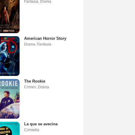
Fantasía
,
Drama
American Horror Story
Drama
,
Fantasía
The Rookie
Crimen
,
Drama
La que se avecina
Comedia