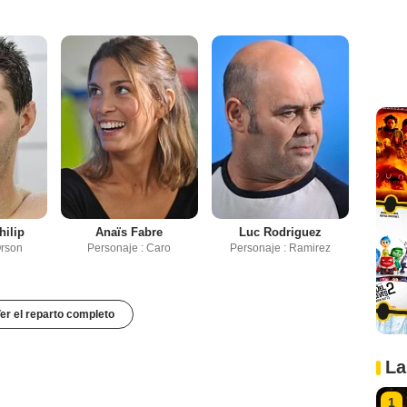
hilip
Anaïs Fabre
Luc Rodriguez
Orson
Personaje : Caro
Personaje : Ramirez
er el reparto completo
La
1