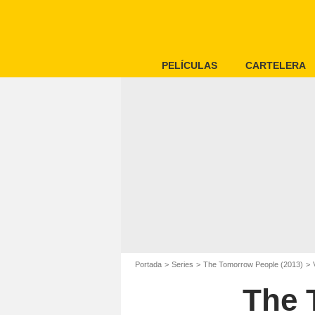
PELÍCULAS
CARTELERA
Portada
Series
The Tomorrow People (2013)
The 