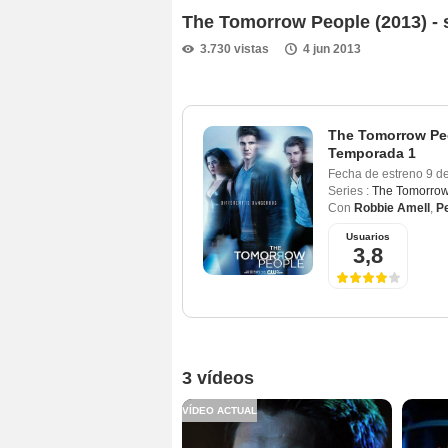
The Tomorrow People (2013) - 
3.730 vistas
4 jun 2013
The Tomorrow Peo
Temporada 1
Fecha de estreno
9 d
Series :
The Tomorrow
Con
Robbie Amell
,
Pe
Usuarios
3,8
3 vídeos
VÍDEO ACTUAL