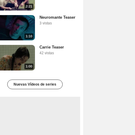
2:21
Neuromante Teaser
3 vistas
1:10
Carrie Teaser
42 vistas
1:00
Nuevas Vídeos de series