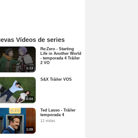
evas Vídeos de series
Re:Zero - Starting
Life in Another World
- temporada 4 Tráiler
2 VO
1:13
S&X Tráiler VOS
2:04
Ted Lasso - Tráiler
temporada 4
12 vistas
1:09