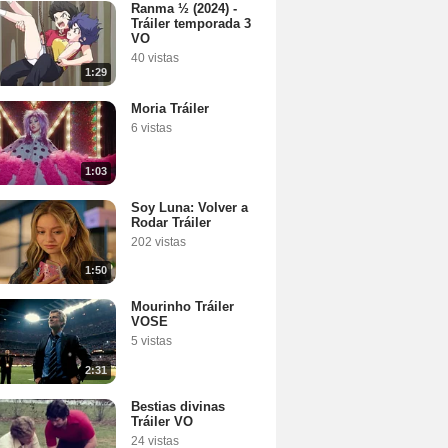
Ranma ½ (2024) -
Tráiler temporada 3
VO
40 vistas
1:29
Moria Tráiler
6 vistas
1:03
Soy Luna: Volver a
Rodar Tráiler
202 vistas
1:50
Mourinho Tráiler
VOSE
5 vistas
2:31
Bestias divinas
Tráiler VO
24 vistas