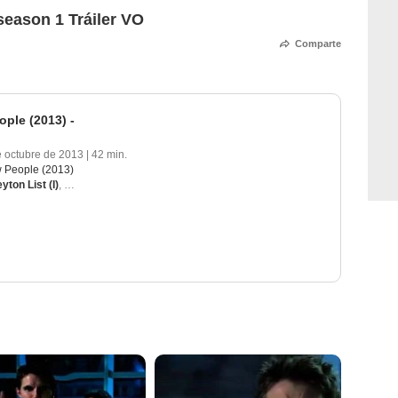
season 1 Tráiler VO
Comparte
ple (2013) -
e octubre de 2013
|
42 min.
 People (2013)
yton List (I)
,
Luke Mitchell
,
Aaron Yoo
,
Mark Pellegrino