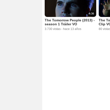
4:36
The Tomorrow People (2013) -
The To
season 1 Tráiler VO
Clip V
3.730 vistas
-
hace 13 años
80 vista