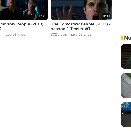
1:38
0:30
morrow People (2013)
The Tomorrow People (2013) -
O
season 1 Teaser VO
s
-
hace 13 años
332 vistas
-
hace 13 años
Nu