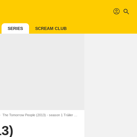
profil
search
SERIES
SCREAM CLUB
The Tomorrow People (2013) - season 1 Tráiler VO
3)