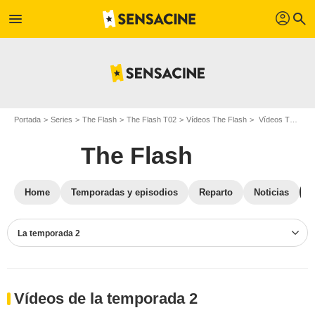
profil
menu
search
Portada
Series
The Flash
The Flash T02
Vídeos The Flash
Vídeos The Flash T02
The Flash
Home
Temporadas y episodios
Reparto
Noticias
La temporada 2
Vídeos de la temporada 2