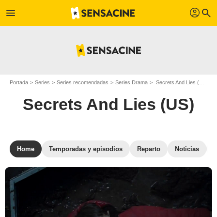
profil
menu
search
Portada
Series
Series recomendadas
Series Drama
Secrets And Lies (US)
Secrets And Lies (US)
Home
Temporadas y episodios
Reparto
Noticias