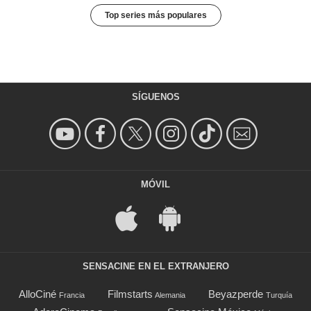
Top series más populares
SÍGUENOS
MÓVIL
SENSACINE EN EL EXTRANJERO
AlloCiné
Filmstarts
Beyazperde
Francia
Alemania
Turquía