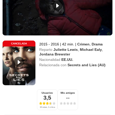
CANCELADA
2015 - 2016
|
42 min.
|
Crimen
,
Drama
Reparto
Juliette Lewis
,
Michael Ealy
,
Jordana Brewster
Nacionalidad
EE.UU.
Relacionada con
Secrets and Lies (AU)
Usuarios
Mis amigos
3,5
--
34 notas, 1 crítica