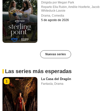
Dirigida por
Megan Park
Reparto
Ella Rubin
,
Amélie Hoeferle
,
Jacob
Whiteduck-Lavoie
Drama
,
Comedia
5 de agosto de 2026
Nuevas series
Las series más esperadas
La Casa del Dragón
1
Fantasía
,
Drama