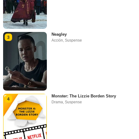
Neagley
3
Acción
,
Suspense
Monster: The Lizzie Borden Story
4
Drama
,
Suspense