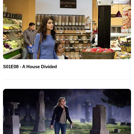
S01E08 - A House Divided