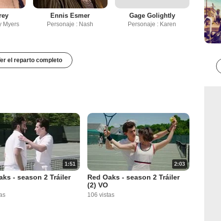
rey
Ennis Esmer
Gage Golightly
y Myers
Personaje : Nash
Personaje : Karen
er el reparto completo
1:51
2:03
ks - season 2 Tráiler
Red Oaks - season 2 Tráiler
(2) VO
as
106 vistas