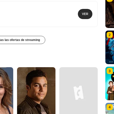
VER
2
das las ofertas de streaming
3
4