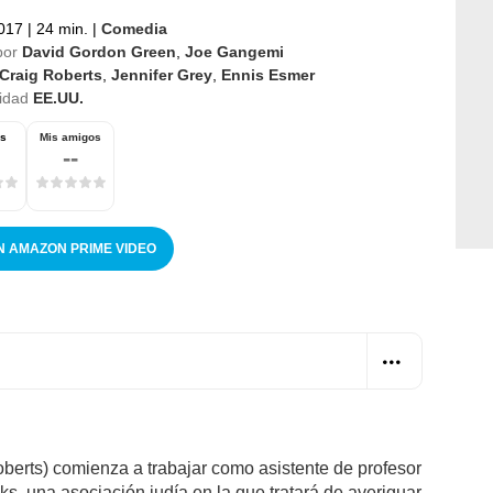
2017
|
24 min.
|
Comedia
por
David Gordon Green
,
Joe Gangemi
Craig Roberts
,
Jennifer Grey
,
Ennis Esmer
idad
EE.UU.
os
Mis amigos
--
N AMAZON PRIME VIDEO
berts) comienza a trabajar como asistente de profesor
ks, una asociación judía en la que tratará de averiguar