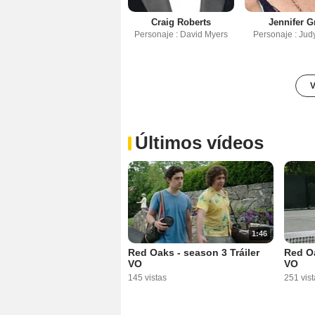
Craig Roberts
Jennifer G
Personaje : David Myers
Personaje : Jud
V
Últimos vídeos
1:46
Red Oaks - season 3 Tráiler
Red Oa
VO
VO
145 vistas
251 vist