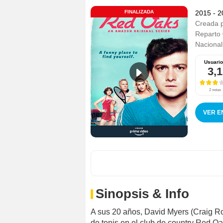
FINALIZADA
2015 - 
Creada 
Reparto
Nacional
Usuari
3,1
2 notas
VER E
Sinopsis & Info
A sus 20 años, David Myers (Craig Ro
de tenis en el club de country Red Oa