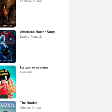
Fantasía
,
Drama
American Horror Story
Drama
,
Fantasía
La que se avecina
Comedia
The Rookie
Crimen
,
Drama