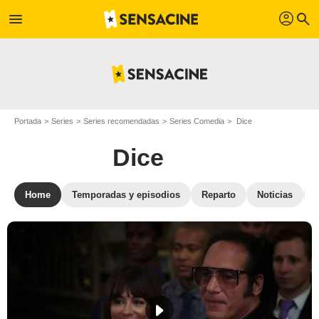
profil
menu
search
Portada
Series
Series recomendadas
Series Comedia
Dice
Dice
Home
Temporadas y episodios
Reparto
Noticias