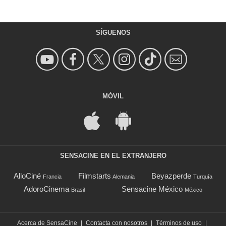
SÍGUENOS
MÓVIL
SENSACINE EN EL EXTRANJERO
AlloCiné
Filmstarts
Beyazperde
Francia
Alemania
Turquía
AdoroCinema
Sensacine México
Brasil
México
Acerca de SensaCine
|
Contacta con nosotros
|
Términos de uso
|