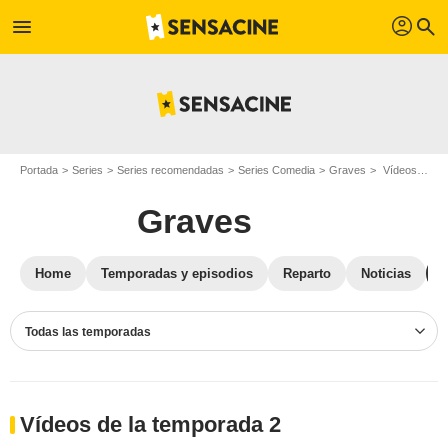
profil
menu
search
Portada
Series
Series recomendadas
Series Comedia
Graves
Vídeos Graves
Graves
Home
Temporadas y episodios
Reparto
Noticias
Todas las temporadas
Vídeos de la temporada 2