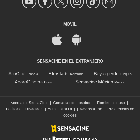
MÓVIL
SENSACINE EN EL EXTRANJERO
AlloCiné
Filmstarts
Beyazperde
Francia
Alemania
Turquía
AdoroCinema
Sensacine México
Brasil
México
Acerca de SensaCine
|
Contacta con nosotros
|
Términos de uso
|
Política de Privacidad
|
Administrar Utiq
|
©SensaCine
|
Preferencias de
cookies