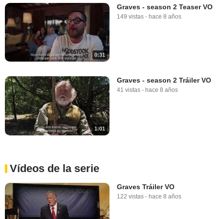
Graves - season 2 Teaser VO
149 vistas
-
hace 8 años
0:31
Graves - season 2 Tráiler VO
41 vistas
-
hace 8 años
1:01
Vídeos de la serie
Graves Tráiler VO
122 vistas
-
hace 8 años