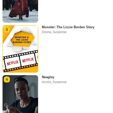
Monster: The Lizzie Borden Story
3
Drama
,
Suspense
Neagley
4
Acción
,
Suspense