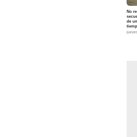
No r
secue
de un
tiemp
jueve