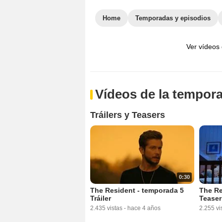
Home
Temporadas y episodios
Ver vídeos
Vídeos de la tempor
Tráilers y Teasers
0:30
The Resident - temporada 5
The Re
Tráiler
Teaser
2.435 vistas
-
hace 4 años
2.255 vi