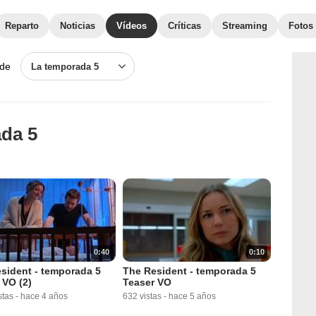
Reparto
Noticias
Vídeos
Críticas
Streaming
Fotos
 de
La temporada 5
ada 5
0:40
0:10
sident - temporada 5
The Resident - temporada 5
 VO (2)
Teaser VO
stas
-
hace 4 años
632 vistas
-
hace 5 años