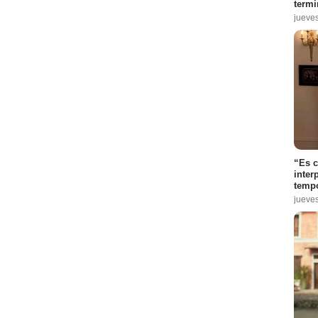
termi
jueve
“Es 
inter
tempo
jueve