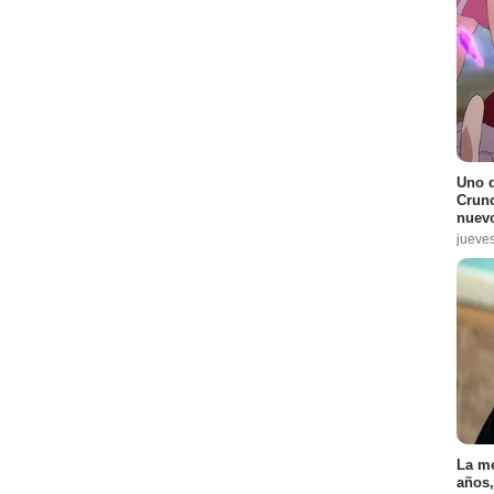
Uno d
Crunc
nuevo
jueve
La me
años,