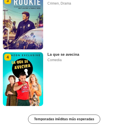
3
Crimen
,
Drama
La que se avecina
4
Comedia
Temporadas inéditas más esperadas