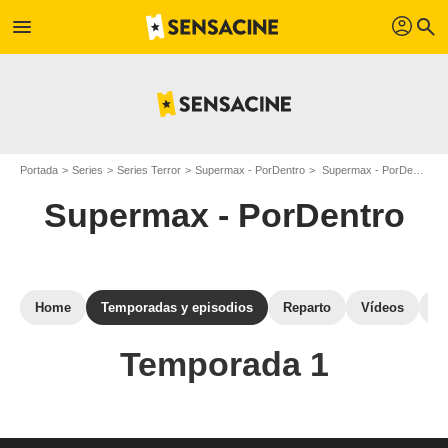
profil
menu
search
Portada
Series
Series Terror
Supermax - PorDentro
Supermax - PorDentro: episodios de la temporada 1
Supermax - PorDentro
Home
Temporadas y episodios
Reparto
Vídeos
Fo
Temporada 1