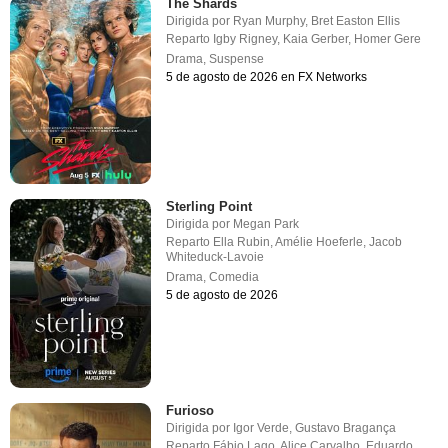
The Shards
Dirigida por
Ryan Murphy
,
Bret Easton Ellis
Reparto
Igby Rigney
,
Kaia Gerber
,
Homer Gere
Drama
,
Suspense
5 de agosto de 2026 en FX Networks
Sterling Point
Dirigida por
Megan Park
Reparto
Ella Rubin
,
Amélie Hoeferle
,
Jacob
Whiteduck-Lavoie
Drama
,
Comedia
5 de agosto de 2026
Furioso
Dirigida por
Igor Verde
,
Gustavo Bragança
Reparto
Fábio Lago
,
Alice Carvalho
,
Eduardo