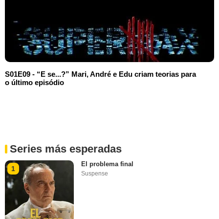
S01E09 - “E se...?” Mari, André e Edu criam teorias para
o último episódio
Series más esperadas
El problema final
1
Suspense