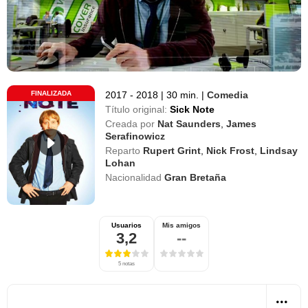
FINALIZADA
2017 - 2018
|
30 min.
|
Comedia
Título original:
Sick Note
Creada por
Nat Saunders
,
James
Serafinowicz
Reparto
Rupert Grint
,
Nick Frost
,
Lindsay
Lohan
Nacionalidad
Gran Bretaña
Usuarios
Mis amigos
3,2
--
5 notas