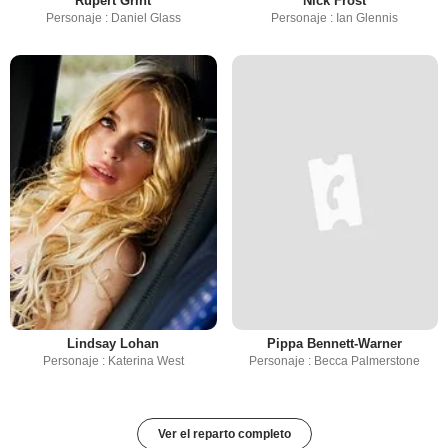
Rupert Grint
Nick Frost
Personaje : Daniel Glass
Personaje : Ian Glennis
Lindsay Lohan
Pippa Bennett-Warner
Personaje : Katerina West
Personaje : Becca Palmerstone
Ver el reparto completo