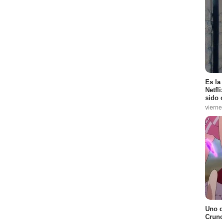
Es la
Netfl
sido 
vierne
Uno d
Crunc