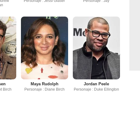
ndrew
Personaje : Jessi Glaser
Personaje : Jay
an
sen
Maya Rudolph
Jordan Peele
ot Birch
Personaje : Diane Birch
Personaje : Duke Ellington