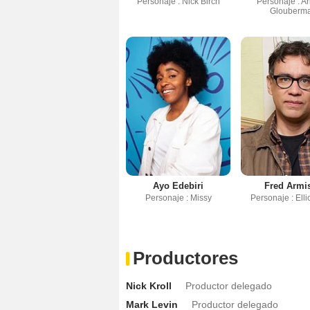
Personaje : Nick Birch
Personaje : A
Glouberm
Ayo Edebiri
Fred Armi
Personaje : Missy
Personaje : Elli
Productores
Nick Kroll
Productor delegado
Mark Levin
Productor delegado