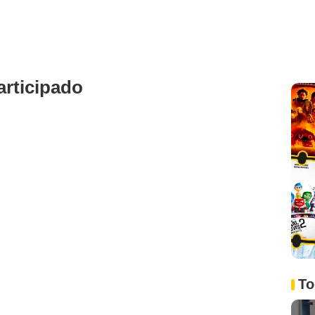
rticipado
To