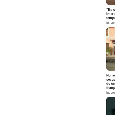
“Es 
inter
tempo
jueve
No r
secue
de un
tiemp
jueve