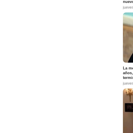
nuevo
jueve
La me
años,
termi
jueve