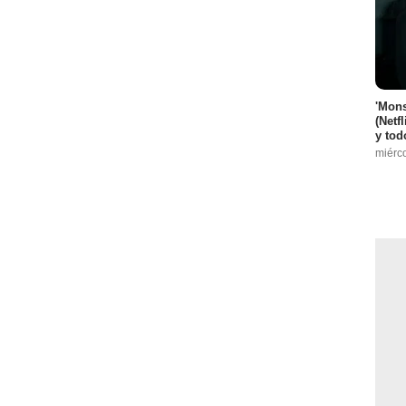
'Mons
(Netf
y tod
miérc