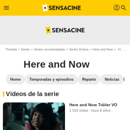
profil
menu
search
Portada
Series
Series recomendadas
Series Drama
Here and Now
Vídeos Here and Now
Here and Now
Home
Temporadas y episodios
Reparto
Noticias
Vídeos de la serie
Here and Now Tráiler VO
2.550 vistas
-
hace 8 años