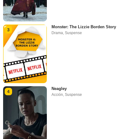
Monster: The Lizzie Borden Story
3
Drama
,
Suspense
Neagley
4
Acción
,
Suspense