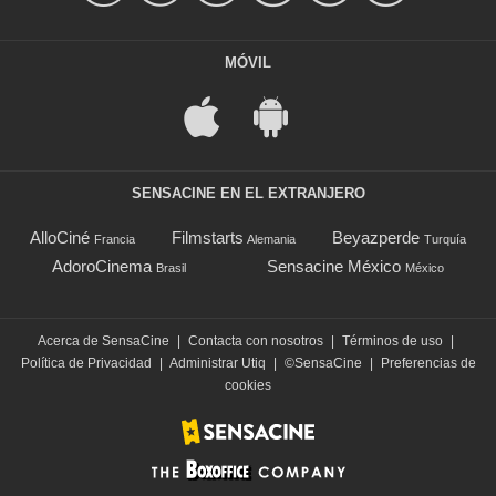
MÓVIL
SENSACINE EN EL EXTRANJERO
AlloCiné
Filmstarts
Beyazperde
Francia
Alemania
Turquía
AdoroCinema
Sensacine México
Brasil
México
Acerca de SensaCine
|
Contacta con nosotros
|
Términos de uso
|
Política de Privacidad
|
Administrar Utiq
|
©SensaCine
|
Preferencias de
cookies