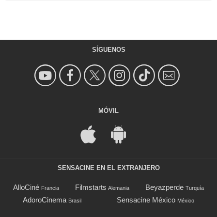
SÍGUENOS
MÓVIL
SENSACINE EN EL EXTRANJERO
AlloCiné
Filmstarts
Beyazperde
Francia
Alemania
Turquía
AdoroCinema
Sensacine México
Brasil
México