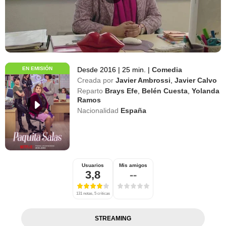
EN EMISIÓN
Desde 2016
|
25 min.
|
Comedia
Creada por
Javier Ambrossi
,
Javier Calvo
Reparto
Brays Efe
,
Belén Cuesta
,
Yolanda
Ramos
Nacionalidad
España
Usuarios
Mis amigos
3,8
--
131 notas, 5 críticas
STREAMING