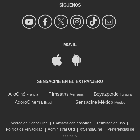
SÍGUENOS
MÓVIL
SENSACINE EN EL EXTRANJERO
AlloCiné
Filmstarts
Beyazperde
Francia
Alemania
Turquía
AdoroCinema
Sensacine México
Brasil
México
Acerca de SensaCine
|
Contacta con nosotros
|
Términos de uso
|
Política de Privacidad
|
Administrar Utiq
|
©SensaCine
|
Preferencias de
cookies