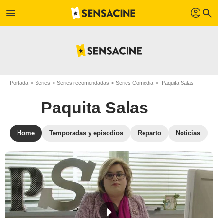
profil
menu
search
Portada
Series
Series recomendadas
Series Comedia
Paquita Salas
Paquita Salas
Home
Temporadas y episodios
Reparto
Noticias