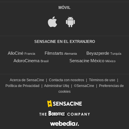
MÓVIL
SENSACINE EN EL EXTRANJERO
AlloCiné
Filmstarts
Beyazperde
Francia
Alemania
Turquía
AdoroCinema
Sensacine México
Brasil
México
Acerca de SensaCine
|
Contacta con nosotros
|
Términos de uso
|
Política de Privacidad
|
Administrar Utiq
|
©SensaCine
|
Preferencias de
cookies