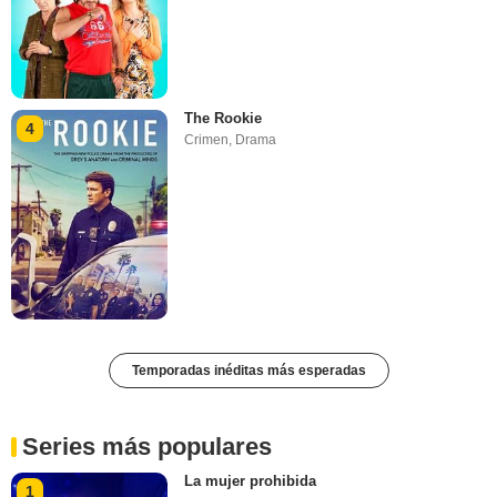
The Rookie
4
Crimen
,
Drama
Temporadas inéditas más esperadas
Series más populares
La mujer prohibida
1