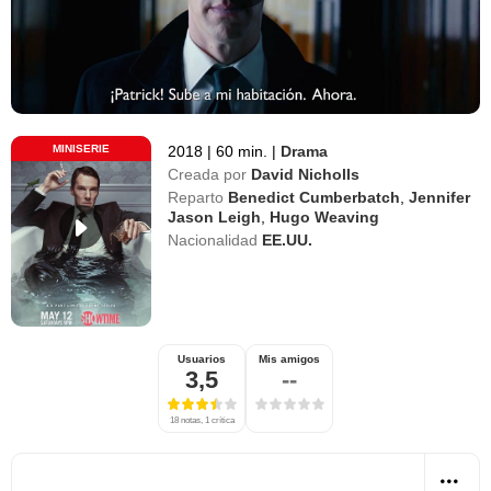
MINISERIE
2018
|
60 min.
|
Drama
Creada por
David Nicholls
Reparto
Benedict Cumberbatch
,
Jennifer
Jason Leigh
,
Hugo Weaving
Nacionalidad
EE.UU.
Usuarios
Mis amigos
3,5
--
18 notas, 1 crítica