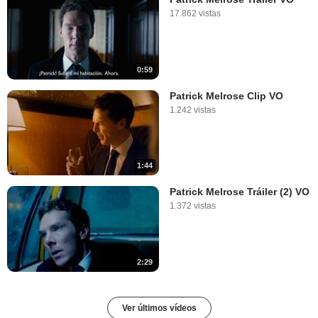
17.862 vistas
0:59
Patrick Melrose Clip VO
1.242 vistas
1:44
Patrick Melrose Tráiler (2) VO
1.372 vistas
2:29
Ver últimos vídeos