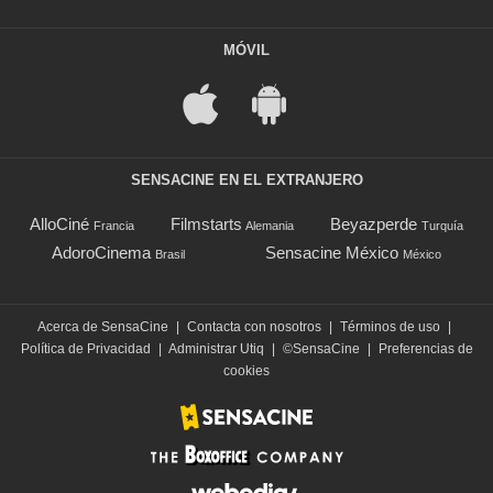
MÓVIL
SENSACINE EN EL EXTRANJERO
AlloCiné
Filmstarts
Beyazperde
Francia
Alemania
Turquía
AdoroCinema
Sensacine México
Brasil
México
Acerca de SensaCine
|
Contacta con nosotros
|
Términos de uso
|
Política de Privacidad
|
Administrar Utiq
|
©SensaCine
|
Preferencias de
cookies