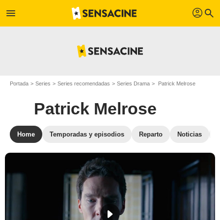
profil
menu
search
Portada
Series
Series recomendadas
Series Drama
Patrick Melrose
Patrick Melrose
Home
Temporadas y episodios
Reparto
Noticias