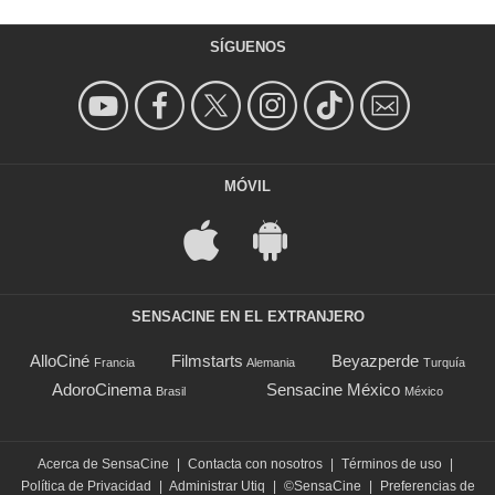
SÍGUENOS
MÓVIL
SENSACINE EN EL EXTRANJERO
AlloCiné
Filmstarts
Beyazperde
Francia
Alemania
Turquía
AdoroCinema
Sensacine México
Brasil
México
Acerca de SensaCine
|
Contacta con nosotros
|
Términos de uso
|
Política de Privacidad
|
Administrar Utiq
|
©SensaCine
|
Preferencias de