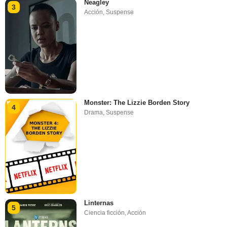
Neagley
3
Acción
,
Suspense
Monster: The Lizzie Borden Story
4
Drama
,
Suspense
Linternas
5
Ciencia ficción
,
Acción