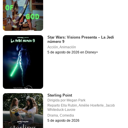
Star Wars: Visions Presenta – La Jedi
número 9
Acción
,
Animación
5 de agosto de 2026 en Disney+
Sterling Point
Dirigida por
Megan Park
Reparto
Ella Rubin
,
Amélie Hoeferle
,
Jacob
Whiteduck-Lavoie
Drama
,
Comedia
5 de agosto de 2026