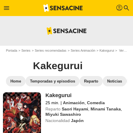
profil
menu
search
Portada
Series
Series recomendadas
Series Animación
Kakegurui
Ver Kakegurui en streaming
Kakegurui
Home
Temporadas y episodios
Reparto
Noticias
Kakegurui
25 min.
|
Animación
,
Comedia
Reparto
Saori Hayami
,
Minami Tanaka
,
Miyuki Sawashiro
Nacionalidad
Japón