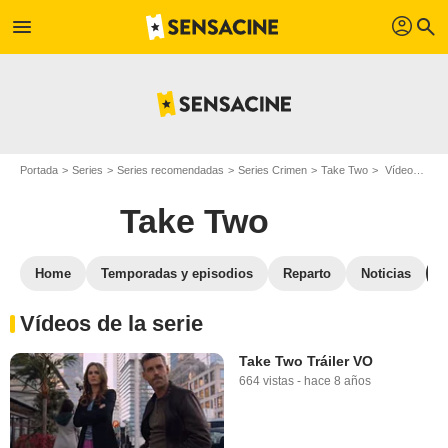
profil
menu
search
Portada
Series
Series recomendadas
Series Crimen
Take Two
Vídeos Take Two
Take Two
Home
Temporadas y episodios
Reparto
Noticias
Vídeos de la serie
Take Two Tráiler VO
664 vistas
-
hace 8 años