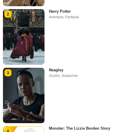
Harry Potter
2
Aventura
,
Fantasía
Neagley
3
Acción
,
Suspense
Monster: The Lizzie Borden Story
4