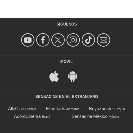
SÍGUENOS
MÓVIL
SENSACINE EN EL EXTRANJERO
AlloCiné
Filmstarts
Beyazperde
Francia
Alemania
Turquía
AdoroCinema
Sensacine México
Brasil
México