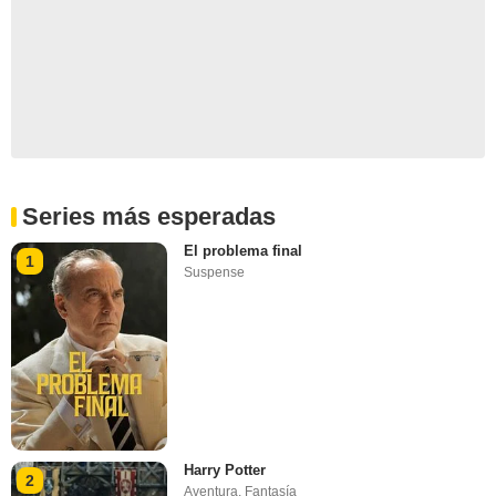
Series más esperadas
El problema final
1
Suspense
Harry Potter
2
Aventura
,
Fantasía