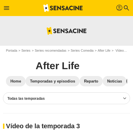
profil
menu
search
Portada
Series
Series recomendadas
Series Comedia
After Life
Vídeos After Life
After Life
Home
Temporadas y episodios
Reparto
Noticias
Todas las temporadas
Vídeo de la temporada 3