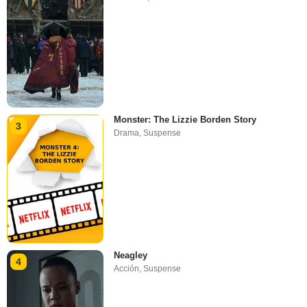
Monster: The Lizzie Borden Story
3
Drama
,
Suspense
Neagley
4
Acción
,
Suspense