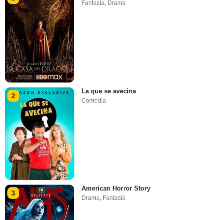
Fantasía
,
Drama
La que se avecina
2
Comedia
American Horror Story
3
Drama
,
Fantasía