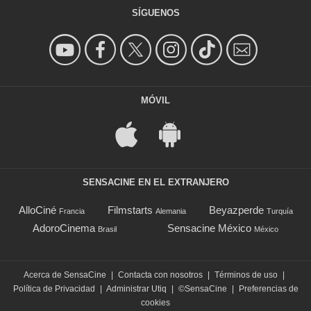
SÍGUENOS
MÓVIL
SENSACINE EN EL EXTRANJERO
AlloCiné
Filmstarts
Beyazperde
Francia
Alemania
Turquía
AdoroCinema
Sensacine México
Brasil
México
Acerca de SensaCine
|
Contacta con nosotros
|
Términos de uso
|
Política de Privacidad
|
Administrar Utiq
|
©SensaCine
|
Preferencias de
cookies