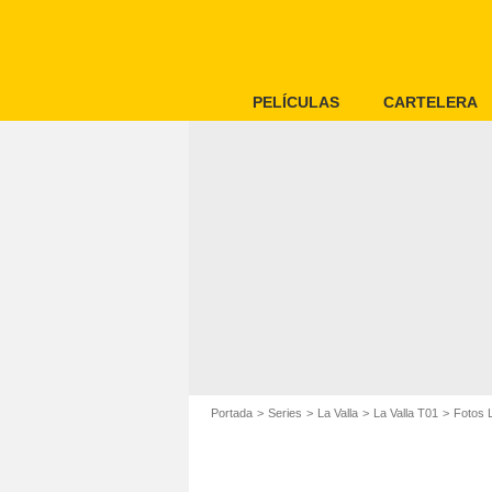
PELÍCULAS
CARTELERA
Portada
Series
La Valla
La Valla T01
Fotos L