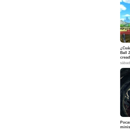
¿Cuán
Ball 
cread
sábad
Pocas
minis