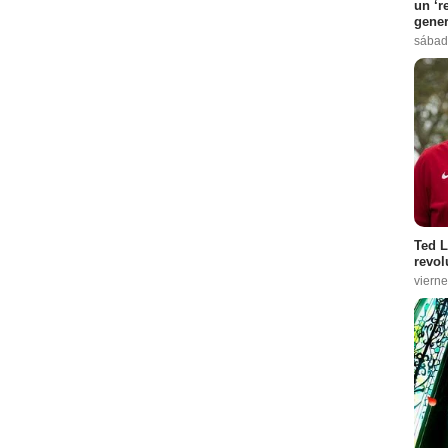
un ‘r
gene
sábad
Ted L
revol
vierne