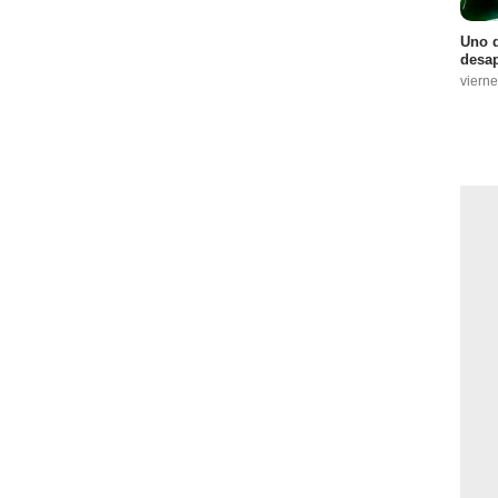
Uno d
desap
vierne