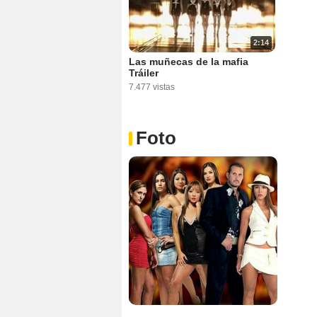
2:14
Las muñecas de la mafia
Tráiler
7.477 vistas
Foto