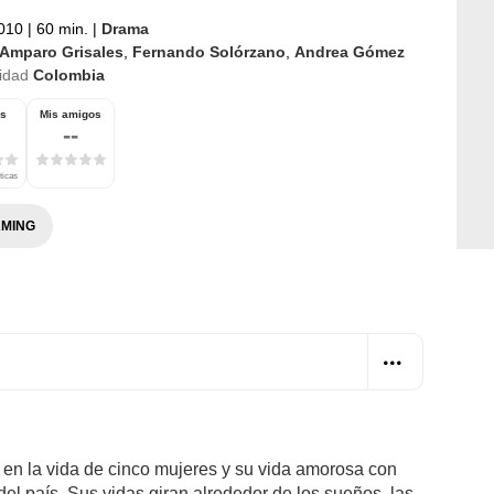
2010
|
60 min.
|
Drama
Amparo Grisales
,
Fernando Solórzano
,
Andrea Gómez
idad
Colombia
os
Mis amigos
--
ticas
MING
en la vida de cinco mujeres y su vida amorosa con
del país. Sus vidas giran alrededor de los sueños, las