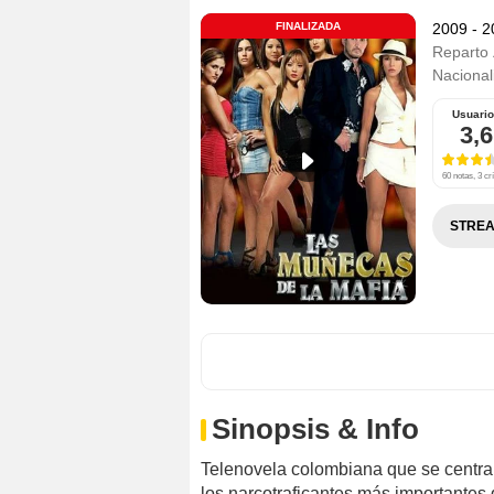
FINALIZADA
2009 - 
Reparto
Nacional
Usuari
3,6
60 notas, 3 crí
STREA
Sinopsis & Info
Telenovela colombiana que se centra 
los narcotraficantes más importantes 