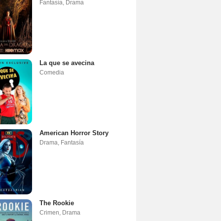
Fantasía
,
Drama
La que se avecina
Comedia
American Horror Story
Drama
,
Fantasía
The Rookie
Crimen
,
Drama