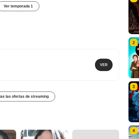
Ver temporada 1
2
VER
3
das las ofertas de streaming
4