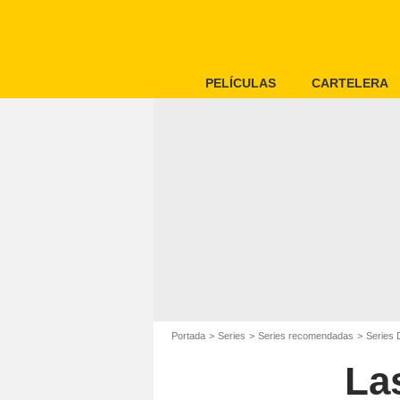
PELÍCULAS
CARTELERA
Portada
Series
Series recomendadas
Series
La