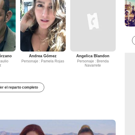
órzano
Andrea Gómez
Angelica Blandon
raulio
Personaje : Pamela Rojas
Personaje : Brenda
z
Navarrete
er el reparto completo