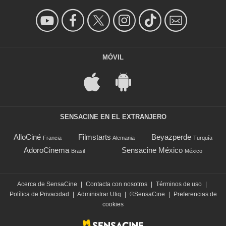
MÓVIL
SENSACINE EN EL EXTRANJERO
AlloCiné
Filmstarts
Beyazperde
Francia
Alemania
Turquía
AdoroCinema
Sensacine México
Brasil
México
Acerca de SensaCine
|
Contacta con nosotros
|
Términos de uso
|
Política de Privacidad
|
Administrar Utiq
|
©SensaCine
|
Preferencias de
cookies