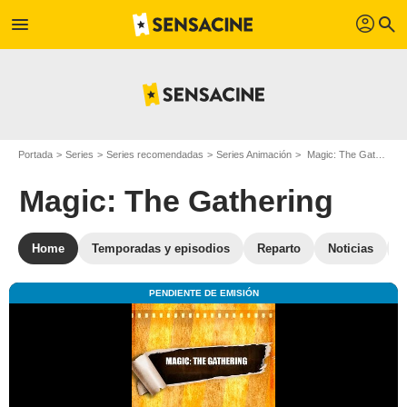
profil
menu
search
Portada
Series
Series recomendadas
Series Animación
Magic: The Gathering
Magic: The Gathering
Home
Temporadas y episodios
Reparto
Noticias
F
PENDIENTE DE EMISIÓN