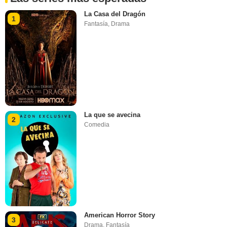
La Casa del Dragón
1
Fantasía
,
Drama
La que se avecina
2
Comedia
American Horror Story
3
Drama
,
Fantasía