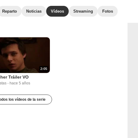
Reparto
Noticias
Vídeos
Streaming
Fotos
2:05
her Tráiler VO
stas
-
hace 5 años
odos los vídeos de la serie