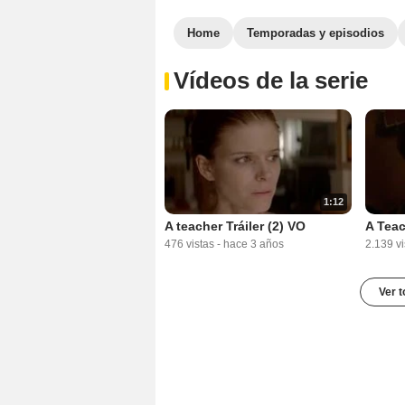
Home
Temporadas y episodios
Vídeos de la serie
1:12
A teacher Tráiler (2) VO
A Teac
476 vistas
-
hace 3 años
2.139 vi
Ver t