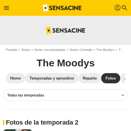
profil
menu
search
Portada
Series
Series recomendadas
Series Comedia
The Moodys
Fotos The Moodys
The Moodys
Home
Temporadas y episodios
Reparto
Fotos
Ané
Todas las temporadas
Fotos de la temporada 2