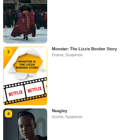
Monster: The Lizzie Borden Story
3
Drama
,
Suspense
Neagley
4
Acción
,
Suspense