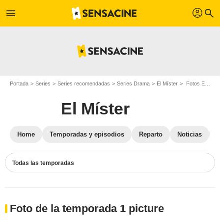
profil
menu
search
Portada
Series
Series recomendadas
Series Drama
El Míster
Fotos El Míster
El Míster
Home
Temporadas y episodios
Reparto
Noticias
Todas las temporadas
Foto de la temporada 1 picture