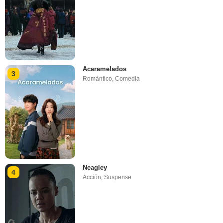
Acaramelados
3
Romántico
,
Comedia
Neagley
4
Acción
,
Suspense