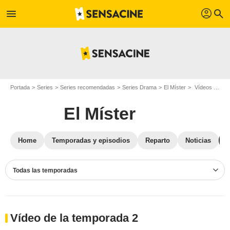
profil
menu
search
Portada
Series
Series recomendadas
Series Drama
El Míster
Vídeos El Míster
El Míster
Home
Temporadas y episodios
Reparto
Noticias
Todas las temporadas
Vídeo de la temporada 2