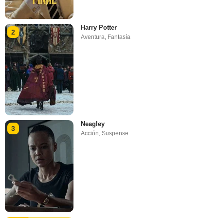
Harry Potter
2
Aventura
,
Fantasía
Neagley
3
Acción
,
Suspense