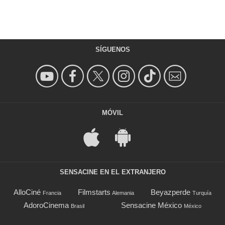
SÍGUENOS
MÓVIL
SENSACINE EN EL EXTRANJERO
AlloCiné
Filmstarts
Beyazperde
Francia
Alemania
Turquía
AdoroCinema
Sensacine México
Brasil
México