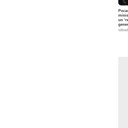
Pocas
minis
un ‘r
gene
sábad