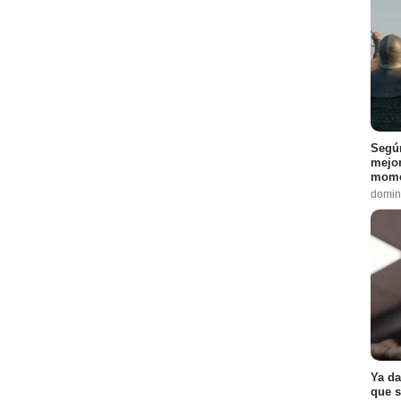
Según
mejor
mome
domin
Ya da
que s