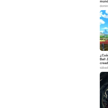
mund
domin
¿Cuán
Ball 
cread
sábad