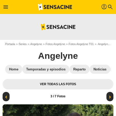
profil
menu
search
Portada
Series
Angelyne
Fotos Angelyne
Fotos Angelyne T01
Angelyne - Temporada 1 : Foto Hamish Linklater, Emmy Rossum
Angelyne
Home
Temporadas y episodios
Reparto
Noticias
VER TODAS LAS FOTOS
3
/ 7 Fotos