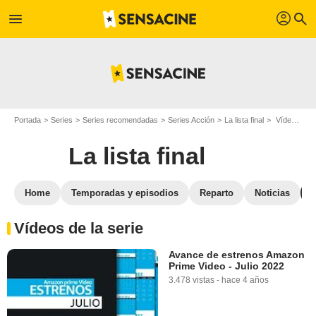
profil
menu
search
Portada
Series
Series recomendadas
Series Acción
La lista final
Vídeos La lista final
La lista final
Home
Temporadas y episodios
Reparto
Noticias
Vídeos de la serie
Avance de estrenos Amazon
Prime Video - Julio 2022
3.478 vistas
-
hace 4 años