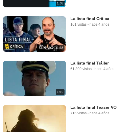
1:35
La lista final Crítica
161 vistas
-
hace 4 años
11:38
La lista final Tráiler
61.390 vistas
-
hace 4 años
1:19
La lista final Teaser VO
716 vistas
-
hace 4 años