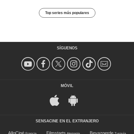
Top series más populares
SÍGUENOS
MÓVIL
SENSACINE EN EL EXTRANJERO
AlloCiné
Filmstarts
Beyazperde
Francia
Alemania
Turquía