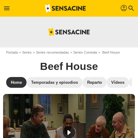
profil
menu
search
Portada
Series
Series recomendadas
Series Comedia
Beef House
Beef House
Home
Temporadas y episodios
Reparto
Vídeos
Fo