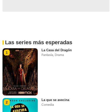
Las series más esperadas
La Casa del Dragón
1
Fantasía
,
Drama
La que se avecina
2
Comedia