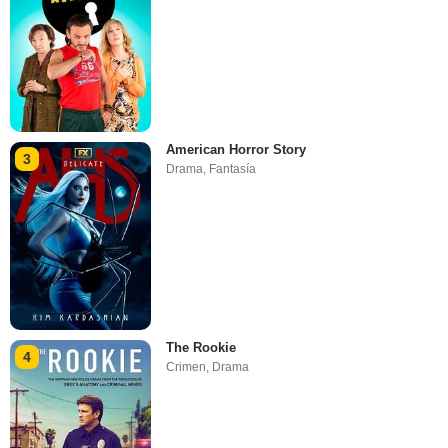
American Horror Story
3
Drama
,
Fantasía
The Rookie
4
Crimen
,
Drama