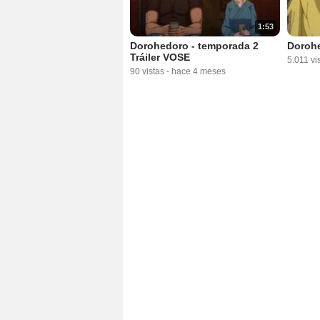
1:53
Dorohedoro - temporada 2
Dorohe
Tráiler VOSE
5.011 vi
90 vistas
-
hace 4 meses