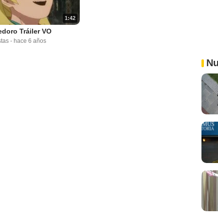
1:42
doro Tráiler VO
stas
-
hace 6 años
Nu