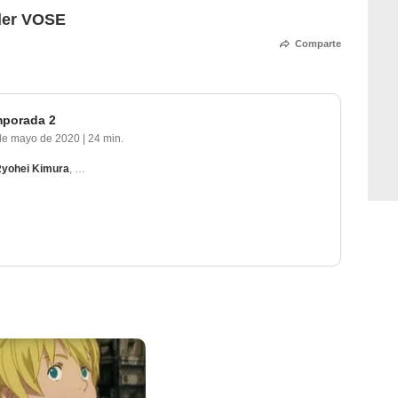
iler VOSE
Comparte
mporada 2
de mayo de 2020
|
24 min.
yohei Kimura
,
Yûki Kaji
,
Reina Kondō
,
Ichiki Mitsuhiro