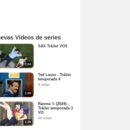
evas Vídeos de series
S&X Tráiler VOS
2:04
Ted Lasso - Tráiler
temporada 4
9 vistas
1:09
Ranma ½ (2024) -
Tráiler temporada 3
VO
40 vistas
1:29