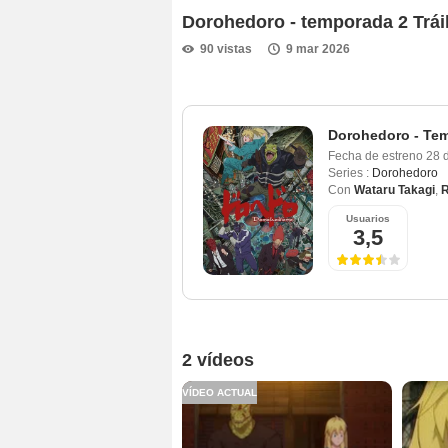
Dorohedoro - temporada 2 Trá
90 vistas
9 mar 2026
Dorohedoro - Te
Fecha de estreno
28 
Series :
Dorohedoro
Con
Wataru Takagi
,
R
Usuarios
3,5
2 vídeos
VÍDEO ACTUAL