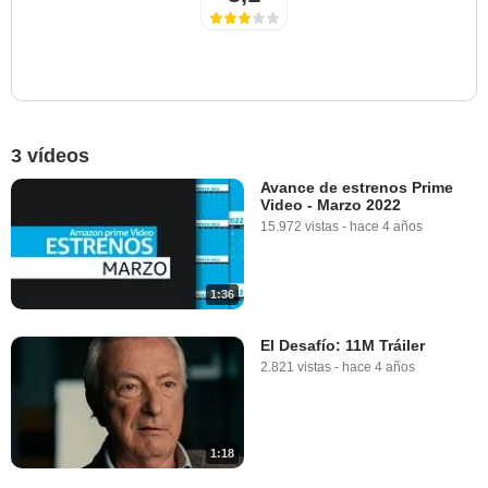
3 vídeos
Avance de estrenos Prime
Video - Marzo 2022
15.972 vistas
-
hace 4 años
1:36
El Desafío: 11M Tráiler
2.821 vistas
-
hace 4 años
1:18