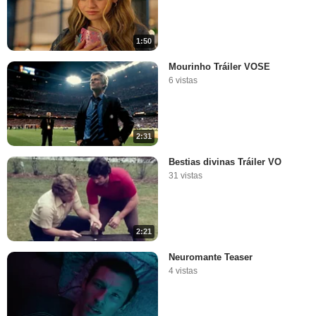
1:50
Mourinho Tráiler VOSE
6 vistas
2:31
Bestias divinas Tráiler VO
31 vistas
2:21
Neuromante Teaser
4 vistas