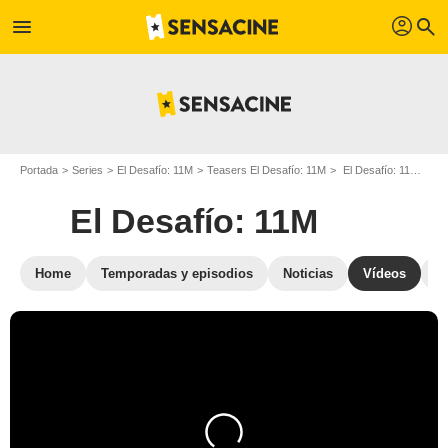
profil
menu
search
Portada
Series
El Desafío: 11M
Teasers El Desafío: 11M
El Desafío: 11M Teaser
El Desafío: 11M
Home
Temporadas y episodios
Noticias
Vídeos
Cr