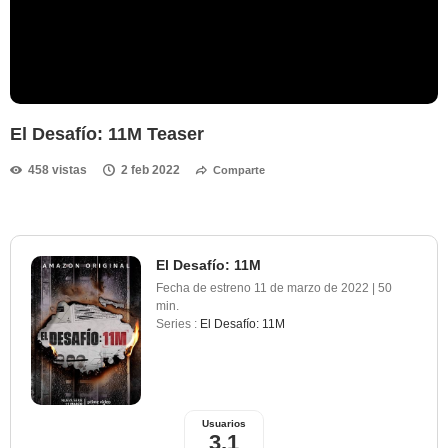
El Desafío: 11M Teaser
458 vistas
2 feb 2022
Comparte
El Desafío: 11M
Fecha de estreno
11 de marzo de 2022
|
50
min.
Series :
El Desafío: 11M
Usuarios
3,1