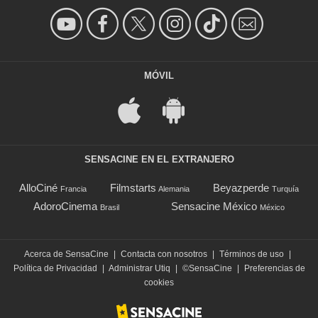
MÓVIL
SENSACINE EN EL EXTRANJERO
AlloCiné
Filmstarts
Beyazperde
Francia
Alemania
Turquía
AdoroCinema
Sensacine México
Brasil
México
Acerca de SensaCine
|
Contacta con nosotros
|
Términos de uso
|
Política de Privacidad
|
Administrar Utiq
|
©SensaCine
|
Preferencias de
cookies