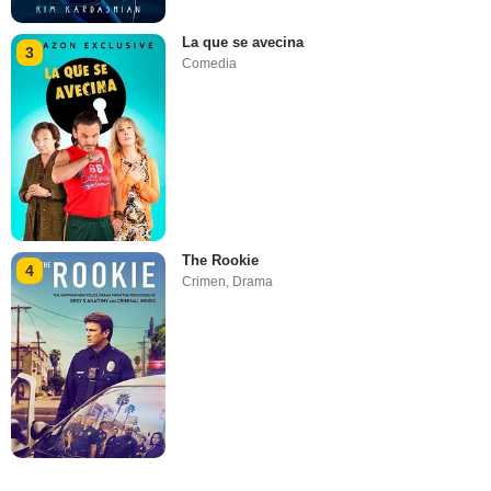
La que se avecina
3
Comedia
The Rookie
4
Crimen
,
Drama