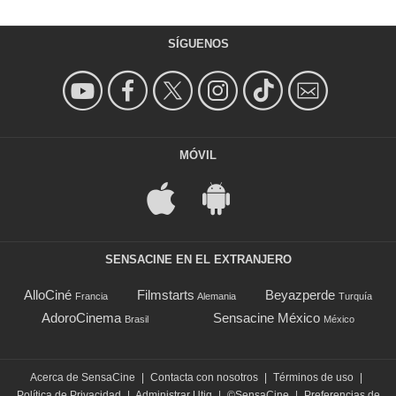
SÍGUENOS
MÓVIL
SENSACINE EN EL EXTRANJERO
AlloCiné
Filmstarts
Beyazperde
Francia
Alemania
Turquía
AdoroCinema
Sensacine México
Brasil
México
Acerca de SensaCine
|
Contacta con nosotros
|
Términos de uso
|
Política de Privacidad
|
Administrar Utiq
|
©SensaCine
|
Preferencias de