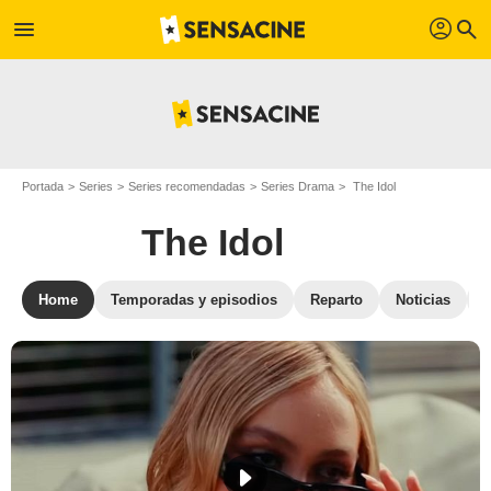
profil
menu
search
Portada
Series
Series recomendadas
Series Drama
The Idol
The Idol
Home
Temporadas y episodios
Reparto
Noticias