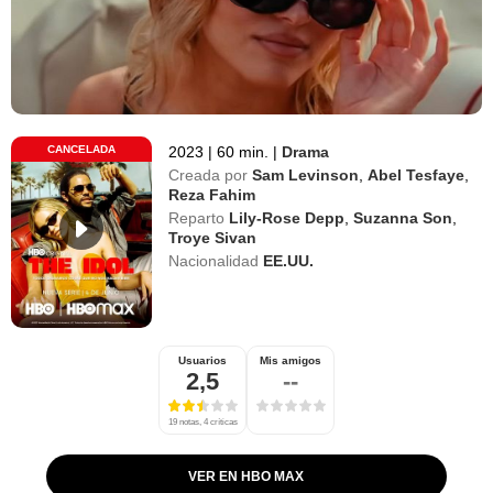
CANCELADA
2023
|
60 min.
|
Drama
Creada por
Sam Levinson
,
Abel Tesfaye
,
Reza Fahim
Reparto
Lily-Rose Depp
,
Suzanna Son
,
Troye Sivan
Nacionalidad
EE.UU.
Usuarios
Mis amigos
2,5
--
19 notas, 4 críticas
VER EN HBO MAX