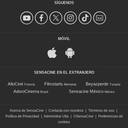
SÍGUENOS
MÓVIL
SENSACINE EN EL EXTRANJERO
AlloCiné
Filmstarts
Beyazperde
Francia
Alemania
Turquía
AdoroCinema
Sensacine México
Brasil
México
Acerca de SensaCine
|
Contacta con nosotros
|
Términos de uso
|
Política de Privacidad
|
Administrar Utiq
|
©SensaCine
|
Preferencias de
cookies