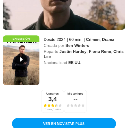
EN EMISIÓN
Desde 2024
|
60 min.
|
Crimen
,
Drama
Creada por
Ben Winters
Reparto
Justin Hartley
,
Fiona Rene
,
Chris
Lee
Nacionalidad
EE.UU.
Usuarios
Mis amigos
3,4
--
11 notas, 1 crítica
VER EN MOVISTAR PLUS