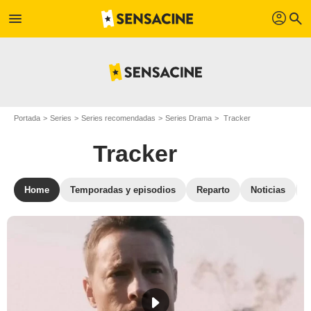
profil
menu
search
Portada
Series
Series recomendadas
Series Drama
Tracker
Tracker
Home
Temporadas y episodios
Reparto
Noticias