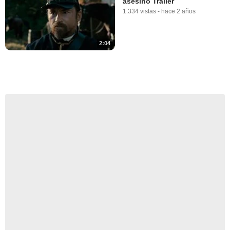
asesino Tráiler
1.334 vistas
-
hace 2 años
2:04