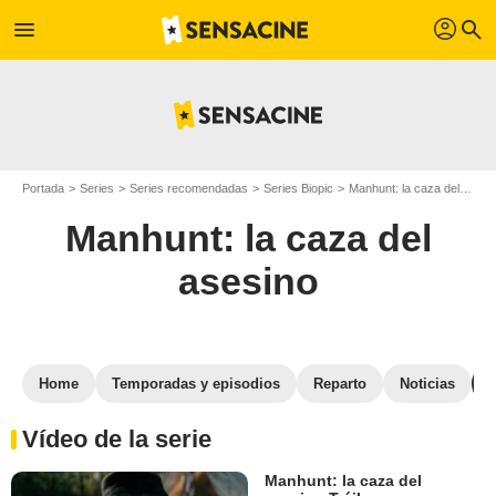
profil
menu
search
Portada
Series
Series recomendadas
Series Biopic
Manhunt: la caza del asesino
Manhunt: la caza del
asesino
Home
Temporadas y episodios
Reparto
Noticias
Vídeo de la serie
Manhunt: la caza del