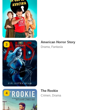
American Horror Story
3
Drama
,
Fantasía
The Rookie
4
Crimen
,
Drama